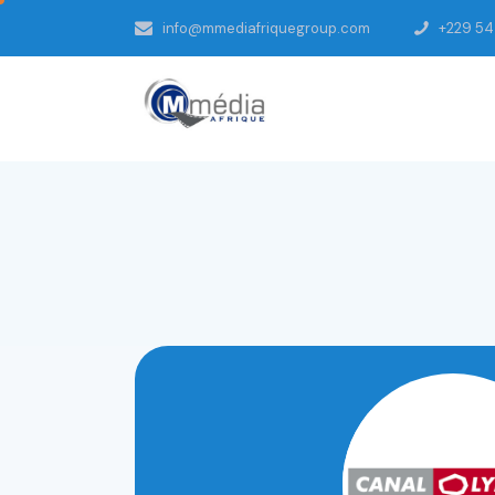
info@mmediafriquegroup.com
+229 5