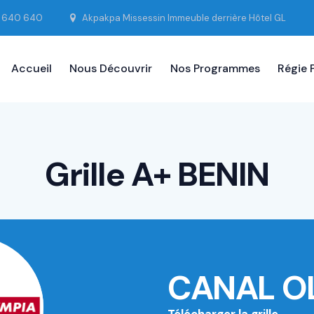
4 640 640
Akpakpa Missessin Immeuble derrière Hôtel GL
Accueil
Nous Découvrir
Nos Programmes
Régie P
Grille A+ BENIN
CANAL O
Télécharger la grille